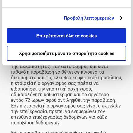
προστασίας δεδομένων και να δίνεται η
δυνατότητα στα φυσικά πρόσωπα να ασκούν τα
δικαιώματά τους.
Προβολή λεπτομερειών
Τι είναι η παραβίαση δεδομένων και τι πρέπει να
κάνουμε σε περίπτωση παραβίασης δεδομένων;
Επιτρέπονται όλα τα cookies
Παραβίαση δεδομένων επέρχεται όταν
σημειώνεται συμβάν ασφαλείας σε σχέση με τα
δεδομένα για τα οποία ευθύνεται η εταιρεία ή ο
Χρησιμοποιήστε μόνο τα απαραίτητα cookies
οργανισμός σας, το οποίο έχει ως αποτέλεσμα την
παραβίαση του απορρήτου, της διαθεσιμότητας ή
της ακεραιότητας. Εάν αυτό συμβεί, και είναι
πιθανό η παραβίαση να θέτει σε κίνδυνο τα
δικαιώματα και τις ελευθερίες φυσικού προσώπου,
η εταιρεία ή ο οργανισμός σας πρέπει να
ειδοποιήσει την εποπτική αρχή χωρίς
αδικαιολόγητη καθυστέρηση και το αργότερο
εντός 72 ωρών αφού αντιληφθεί την παραβίαση.
Εάν η εταιρεία ή ο οργανισμός σας είναι ο εκτελών
την επεξεργασία, πρέπει να ενημερώνει τον
υπεύθυνο επεξεργασίας δεδομένων για κάθε
παραβίαση δεδομένων.
Εάν η παραβίαση δεδομένων θέτει σε υψηλό