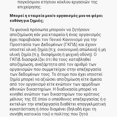
παγκόσμιου ετήσιου κύκλου εργασιών της
επιχείρησης.
Μπορεί η εταιρεία μου/ο οργανισμός μου να φέρει
ευθύνη για ζημιές;
Τα φυσικά πρόσωπα μπορούν να ζητήσουν
αποζημίωση εάν μια εταιρεία ή ένας οργανισμός
έχει παραβιάσει τον Γενικό Κανονισμό για την
Προστασία των Δεδομένων (ΓΚΠΔ) και έχουν
υποστεί υλική ζημία (π.χ. οικονομική απώλεια) ή μη
υλική ζημία (π.χ. δυσφήμιση ή ψυχική οδύνη). Ο
ΓΚΠΔ διασφαλίζει ότι θα τους καταβληθεί
αποζημίωση, ανεξάρτητα από τον αριθμό των
οργανισμών που συμμετείχαν στην επεξεργασία
των δεδομένων τους. Το άτομο που έχει υποστεί
ζημία μπορεί να αξιώσει αποζημίωση είτε άμεσα
από τον οργανισμό είτε ενώπιον των αρμόδιων
εθνικών δικαστηρίων. Η διαδικασία μπορεί να
κινηθεί ενώπιον των δικαστηρίων του κράτους
μέλους της ΕΕ όπου ο υπεύθυνος επεξεργασίας ή ο
εκτελών την επεξεργασία διαθέτει επαγγελματική
εγκατάσταση ή όπου διαμένει (δηλαδή έχει τη
συνήθη κατοικία του) ο πολίτης που ζητά