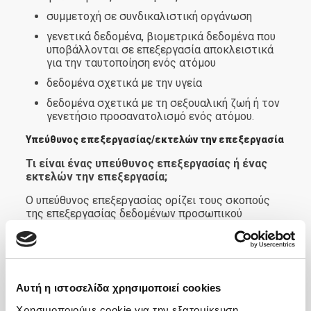
συμμετοχή σε συνδικαλιστική οργάνωση
γενετικά δεδομένα, βιομετρικά δεδομένα που
υποβάλλονται σε επεξεργασία αποκλειστικά
για την ταυτοποίηση ενός ατόμου
δεδομένα σχετικά με την υγεία
δεδομένα σχετικά με τη σεξουαλική ζωή ή τον
γενετήσιο προσανατολισμό ενός ατόμου.
Υπεύθυνος επεξεργασίας/εκτελών την επεξεργασία
Τι είναι ένας υπεύθυνος επεξεργασίας ή ένας
εκτελών την επεξεργασία;
Ο υπεύθυνος επεξεργασίας ορίζει τους σκοπούς
της επεξεργασίας δεδομένων προσωπικού
χαρακτήρα και τα μέσα με τα οποία αυτή
πραγματοποιείται. Επομένως, εάν η εταιρεία ή ο
οργανισμός σας αποφασίζει «γιατί» και
«πώς» τα δεδομένα προσωπικού χαρακτήρα
Αυτή η ιστοσελίδα χρησιμοποιεί cookies
πρέπει να υποβάλλονται σε επεξεργασία,
θεωρείται ο υπεύθυνος επεξεργασίας. Οι
Χρησιμοποιούμε cookie για την εξατομίκευση